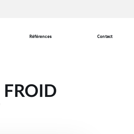
Références
Contact
 FROID
F